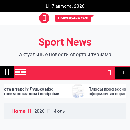
Skip
7 августа, 2026
to
content
Популярные теги
Sport News
Актуальные новости спорта и туризма
 в таксі у Луцьку між
Плюсы профессиональн
им вокзалом і вечірніми
оформления справок и а
неннями
Home
2020
Июль