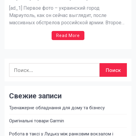
наш шанс — новости Украины,
[ad_1] Первое фото – украинский город
Общество
Мариуполь, как он сейчас выглядит, после
массивных обстрелов российской армии. Второе
фото – каким он мог бы быть через несколько лет.
Read More
По совместительству второе фото – это шведский
город Мальме, который по многим параметрам
был похож на Мариуполь, по крайней мере до
недавнего времени: […]
Найти:
Свежие записи
Тренажерне обладнання для дому та бізнесу
Оригінальні товари Garmin
Робота в таксі у Луцьку між ранковим вокзалом і