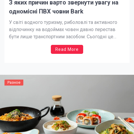
З яких причин варто звернути увагу на
одномісні ПВХ човни Bark
У світі водного туризму, риболовлі та активного
відпочинку на водоймах човен давно перестав
бути лише транспортним засобом. Сьогодні це
втілення свободи, мобільності та незалежності. І
Read More
саме серед великого різноманіття моделей
одномісні ПВХ човни від українського виробника
Bark займають особливу нішу — функціональну,
зручну та дуже перспективну. У цій статті
розглянемо, […]
Разное