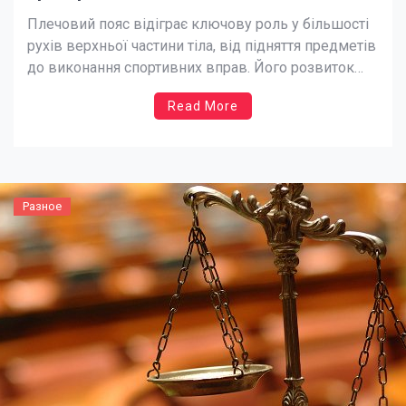
Плечовий пояс відіграє ключову роль у більшості
рухів верхньої частини тіла, від підняття предметів
до виконання спортивних вправ. Його розвиток
забезпечує не лише силу, а й стабільність,
Read More
координацію та профілактику травм. Тому
тренування плечового пояса повинні бути
комплексними та враховувати анатомічні
особливості кожної людини. Важливо починати з
оцінки поточного стану […]
Разное