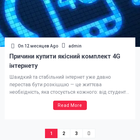
On
12 месяцев Ago
admin
Причини купити якісний комплект 4G
інтернету
Швидкий та стабільний інтернет уже давно
перестав бути розкішшю — це життєва
необхідність, яка стосується кожного: від студента
в селі до підприємця у великому місті. Проте
Read More
далеко не завжди стандартні засоби підключення
забезпечують надійний зв’язок. Інтернет-магазин
Маркетнет пропонує комплект 4G інтернет —
ефективне рішення для тих, хто цінує якість,
Навигация
1
2
3
стабільність […]