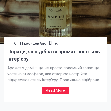
On
11 месяцев Ago
admin
Поради, як підібрати аромат під стиль
інтер’єру
Аромат у домі — це не просто приємний запах, це
частина атмосфери, яка створює настрій та
підкреслює стиль інтер’єру. Правильно підібраний
запах може додати затишку, розслабити або
Read More
навпаки — додати енергії та активності. Важливо
розуміти, що аромат має гармоніювати з
кольорами, матеріалами та концепцією
приміщення, адже навіть найкрасивіший запах