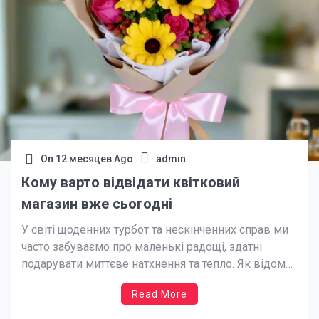
On
12 месяцев Ago
admin
Кому варто відвідати квітковий
магазин вже сьогодні
У світі щоденних турбот та нескінченних справ ми
часто забуваємо про маленькі радощі, здатні
подарувати миттєве натхнення та тепло. Як відомо,
квіткові магазини в Києві — це місця, де пахне
Read More
життям, кольорами та емоціями. Здається, ніби
квіти говорять мовою, яку розуміє кожне серце.