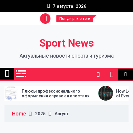
Skip
7 августа, 2026
to
content
Популярные теги
Sport News
Актуальные новости спорта и туризма
рофессионального
How League Tables Shape the
ия справок и апостиля
of Every Football Season
Home
2025
Август