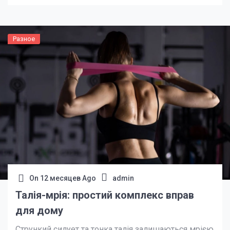
Але кому справді варто вже сьогодні зайти […]
Разное
On
12 месяцев Ago
admin
Талія-мрія: простий комплекс вправ
для дому
Стрункий силует та тонка талія залишаються мрією