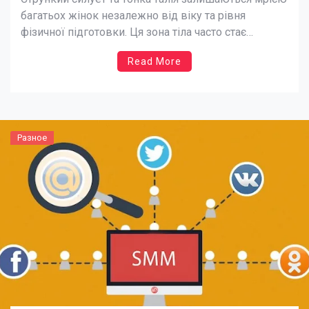
багатьох жінок незалежно від віку та рівня
фізичної підготовки. Ця зона тіла часто стає
проблемною через особливості жіночої фізіології,
Read More
гормональні зміни, сидячий спосіб життя та
неправильне харчування. Однак досягти красивої
лінії талії цілком реально за допомогою правильно
підібраних вправ, які можна виконувати навіть […]
Разное