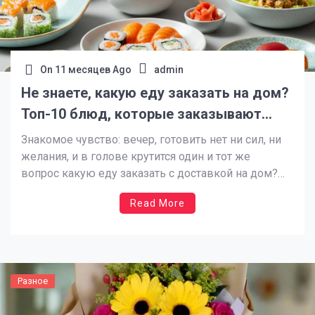
On
11 месяцев Ago
admin
Не знаете, какую еду заказать на дом?
Топ-10 блюд, которые заказывают
чаще всего
Знакомое чувство: вечер, готовить нет ни сил, ни
желания, и в голове крутится один и тот же
вопрос какую еду заказать с доставкой на дом?
Современные службы доставки еды предлагают
Read More
такой огромный ассортимент блюд,
что выбирать становится по настоящему сложно.
Но не волнуйтесь, вы не одни в этом поиске.
Давайте посмотрим, какую еду можно заказать и
что чаще всего […]
Разное