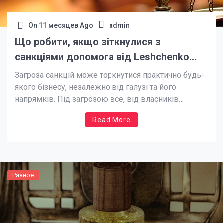
On
11 месяцев Ago
admin
Що робити, якщо зіткнулися з
санкціями допомога від Leshchenko
Partners
Загроза санкцій може торкнутися практично будь-
якого бізнесу, незалежно від галузі та його
напрямків. Під загрозою все, від власників
компанії до активів. Обмеження санкцій
Read More
створюють пряму загрозу для фінансової
стабільності, репутації та в цілому можливості
ведення бізнес-діяльності. Якщо ви вже зіткнулися
з подібною проблемою, важливо діяти швидко і
системно. Першим кроком […]
Разное