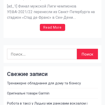
новости Украины, Спорт
[ad_1] Финал мужской Лиги чемпионов
УЕФА-2021/22 перенесли из Санкт-Петербурга на
стадион «Стад де Франс» в Сен-Дени.
Исполнительный комитет УЕФА принял это
Read More
решение на внеочередном заседании сегодня, 25
февраля. Дата матча остается неизменной –
суббота, 28 мая, в 21:00
по центральноевропейскому времени, сообщается
Найти:
в заявлении. Также комитет принял решение,
что российские и украинские клубы […]
Свежие записи
Тренажерне обладнання для дому та бізнесу
Оригінальні товари Garmin
Робота в таксі у Луцьку між ранковим вокзалом і