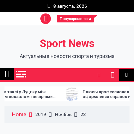
Skip
8 августа, 2026
to
content
Популярные теги
Sport News
Актуальные новости спорта и туризма
ксі у Луцьку між
Плюсы профессионального
кзалом і вечірніми
оформления справок и апости
ми
Home
2019
Ноябрь
23