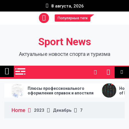
Skip
8 августа, 2026
to
content
Популярные теги
Sport News
Актуальные новости спорта и туризма
Плюсы профессионального
How League 
оформления справок и апостиля
of Every Foo
Home
2023
Декабрь
7