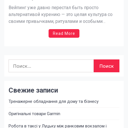
Вейпинг уже давно перестал быть просто
альтернативой курению — это целая культура со
своими привычками, ритуалами и особыми
предпочтениями. Важнейший компонент вейпинга
Read More
— это жидкость для парения, или, как её часто
называют, жижа. Но как среди множества
вариантов найти ту, которая подойдет именно вам?
Рассмотрим, на что следует обратить внимание, […]
Найти:
Свежие записи
Тренажерне обладнання для дому та бізнесу
Оригінальні товари Garmin
Робота в таксі у Луцьку між ранковим вокзалом і