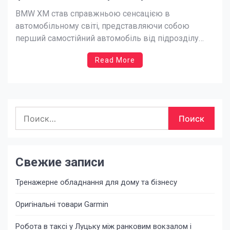
BMW XM став справжньою сенсацією в
автомобільному світі, представляючи собою
перший самостійний автомобіль від підрозділу
BMW M з моменту легендарного BMW M1 1978
Read More
року. BMW XM поєднує в собі потужність, розкіш та
інноваційні технології, втілюючи нову еру для
легендарного спортивного підрозділу BMW. Цей
автомобіль є справжнім проривом, адже вперше
Найти:
в […]
Свежие записи
Тренажерне обладнання для дому та бізнесу
Оригінальні товари Garmin
Робота в таксі у Луцьку між ранковим вокзалом і