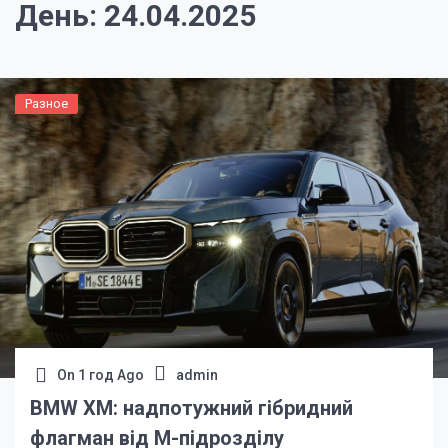
День:
24.04.2025
Разное
On
1 год Ago
admin
BMW XM: надпотужний гібридний
флагман від M-підрозділу