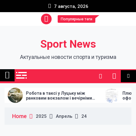
Skip
7 августа, 2026
to
content
Популярные теги
Sport News
Актуальные новости спорта и туризма
Робота в таксі у Луцьку між
Плюсы про
ранковим вокзалом і вечірніми
оформлени
поверненнями
Home
2025
Апрель
24