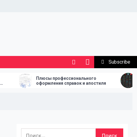
Subscribe
Плюсы профессионального
How League Ta
оформления справок и апостиля
Every Footbal
Найти: