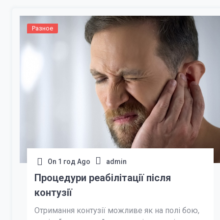
Разное
On
1 год Ago
admin
Процедури реабілітації після
контузії
Отримання контузії можливе як на полі бою,