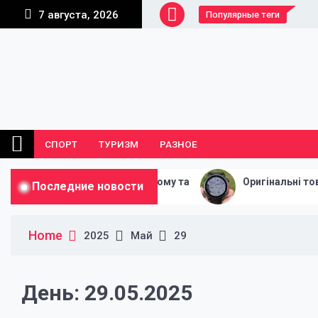
Skip
7 августа, 2026
Популярные теги
to
content
СПОРТ
ТУРИЗМ
РАЗНОЕ
обладнання для дому та
Оригінальні товари Garmin
Последние новости
Home
2025
Май
29
День:
29.05.2025