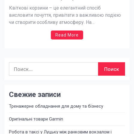
Express
Квіткові корзини – це елегантний спосіб
висловити почуття, привітати з важливою подією
чи створити особливу атмосферу. На
сайті https://buket-express.ua/korziny ви знайдете
Read More
розкішні композиції, створені професійними
флористами, які додадуть магії будь-якому святу. У
цій статті ми розповімо, чому доставка квітів у
корзинах від Buket Express – це ідеальний вибір
Найти:
для подарунка, як обрати […]
Свежие записи
Тренажерне обладнання для дому та бізнесу
Оригінальні товари Garmin
Робота в таксі у Луцьку між ранковим вокзалом і