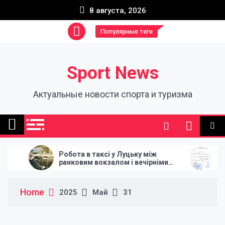
Skip
8 августа, 2026
to
content
Популярные теги
Sport News
Актуальные новости спорта и туризма
Робота в таксі у Луцьку між
Плюсы
ранковим вокзалом і вечірніми
оформ
поверненнями
Home
2025
Май
31