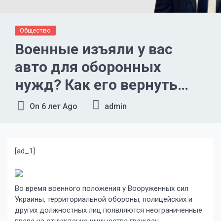
Общество
Военные изъяли у вас
авто для оборонных
нужд? Как его вернуть
или получить возмещение
On
6 лет Ago
admin
— новости Украины,
Общество
[ad_1]
Во время военного положения у Вооруженных сил
Украины, территориальной обороны, полицейских и
других должностных лиц появляются неограниченные