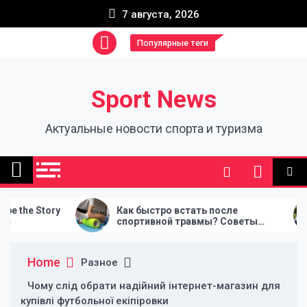
Skip
7 августа, 2026
to
content
Популярные теги
Sport News
Актуальные новости спорта и туризма
Как быстро встать после
Для чог
спортивной травмы? Советы
використ
реабилитологов
човни
Home
Разное
Чому слід обрати надійний інтернет-магазин для
купівлі футбольної екіпіровки