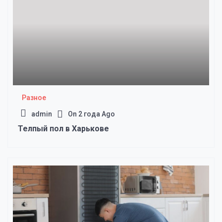
Разное
admin
On
2 года Ago
Телпый пол в Харькове