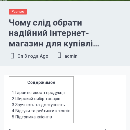
Разное
Чому слід обрати
надійний інтернет-
магазин для купівлі
футбольної екіпіровки
On
3 года Ago
admin
Содержимое
1
Гарантія якості продукції
2
Широкий вибір товарів
3
Зручність та доступність
4
Відгуки та рейтинги клієнтів
5
Підтримка клієнтів