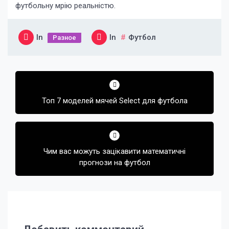
футбольну мрію реальністю.
In
In
Футбол
Разное
Навигация
по
Топ 7 моделей мячей Select для футбола
записям
Чим вас можуть зацікавити математичні
прогнози на футбол