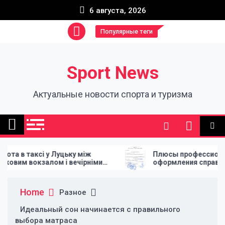
Skip
6 августа, 2026
to
content
Популярные теги
Sport News
Актуальные новости спорта и туризма
цьку між
Плюсы профессионального
і вечірніми
оформления справок и апостиля
Home
Разное
Идеальный сон начинается с правильного
выбора матраса