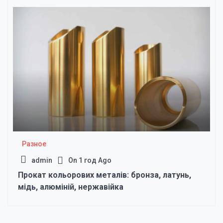
Разное
admin
On
1 год Ago
Прокат кольорових металів: бронза, латунь,
мідь, алюміній, нержавійка