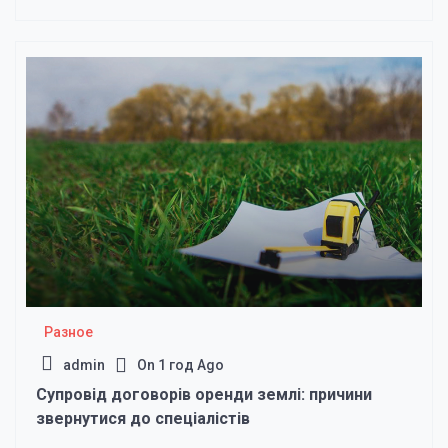
Разное
admin
On
1 год Ago
Супровід договорів оренди землі: причини
звернутися до спеціалістів