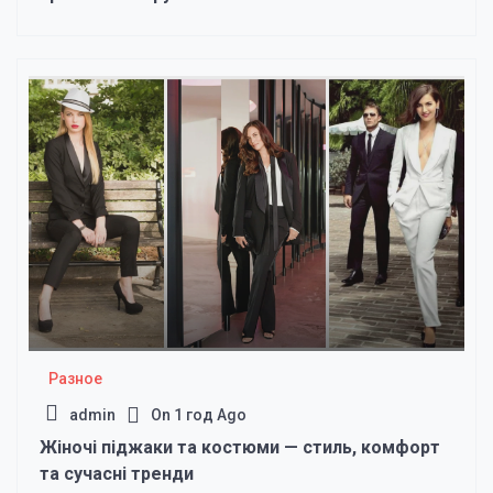
Разное
admin
On
1 год Ago
Жіночі піджаки та костюми — стиль, комфорт
та сучасні тренди