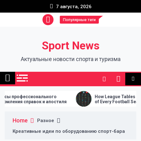
Skip
7 августа, 2026
to
content
Популярные теги
Sport News
Актуальные новости спорта и туризма
льного
How League Tables Shape the Story
 и апостиля
of Every Football Season
Home
Разное
Креативные идеи по оборудованию спорт-бара