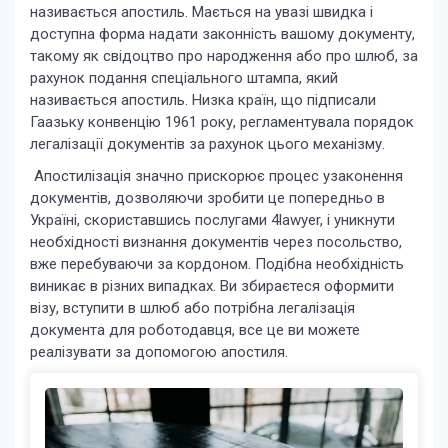
називається апостиль. Мається на увазі швидка і
доступна форма надати законність вашому документу,
такому як свідоцтво про народження або про шлюб, за
рахунок подання спеціального штампа, який
називається апостиль. Низка країн, що підписали
Гаазьку конвенцію 1961 року, регламентувала порядок
легалізації документів за рахунок цього механізму.
Апостилізація значно прискорює процес узаконення
документів, дозволяючи зробити це попередньо в
Україні, скориставшись послугами 4lawyer, і уникнути
необхідності визнання документів через посольство,
вже перебуваючи за кордоном. Подібна необхідність
виникає в різних випадках. Ви збираєтеся оформити
візу, вступити в шлюб або потрібна легалізація
документа для роботодавця, все це ви можете
реалізувати за допомогою апостиля.