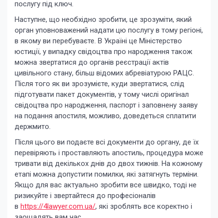
послугу під ключ.
Наступне, що необхідно зробити, це зрозуміти, який
орган уповноважений надати цю послугу в тому регіоні,
в якому ви перебуваєте. В Україні це Міністерство
юстиції, у випадку свідоцтва про народження також
можна звертатися до органів реєстрації актів
цивільного стану, більш відомих абревіатурою РАЦС.
Після того як ви зрозумієте, куди звертатися, слід
підготувати пакет документів, у тому числі оригінал
свідоцтва про народження, паспорт і заповнену заяву
на подання апостиля, можливо, доведеться сплатити
держмито.
Після цього ви подаєте всі документи до органу, де їх
перевіряють і проставляють апостиль, процедура може
тривати від декількох днів до двох тижнів. На кожному
етапі можна допустити помилки, які затягнуть терміни.
Якщо для вас актуально зробити все швидко, тоді не
ризикуйте і звертайтеся до професіоналів
в
https://4lawyer.com.ua/
, які зроблять все коректно і
заощадять вам час.