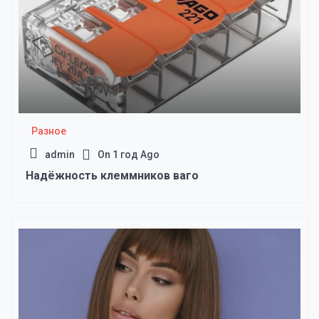
Разное
admin
On
1 год Ago
Надёжность клеммников ваго