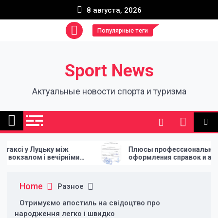
Skip
8 августа, 2026
to
content
Популярные теги
Sport News
Актуальные новости спорта и туризма
 між
Плюсы профессионального
чірніми
оформления справок и апостиля
Home
Разное
Отримуємо апостиль на свідоцтво про
народження легко і швидко