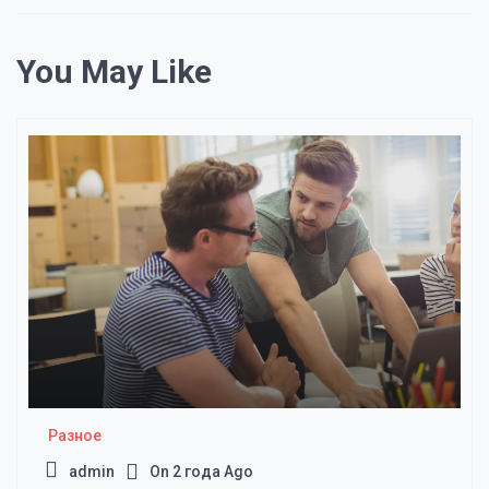
You May Like
Разное
admin
On
2 года Ago