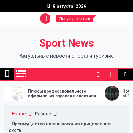
Skip
8 августа, 2026
to
content
Популярные теги
Sport News
Актуальные новости спорта и туризма
профессионального
How League Tables Shape th
ния справок и апостиля
of Every Football Season
Home
Разное
Преимущества использования прицелов для
охоты