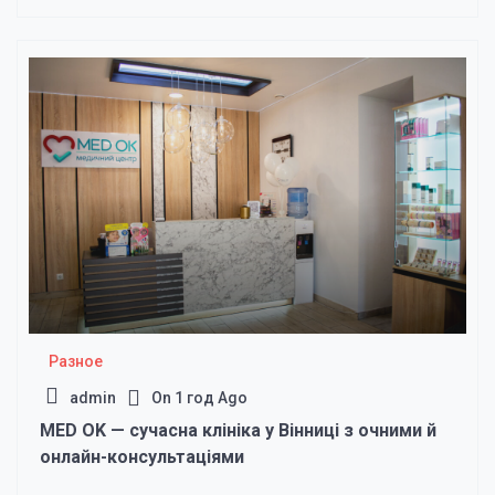
Разное
admin
On
1 год Ago
MED OK — сучасна клініка у Вінниці з очними й
онлайн-консультаціями