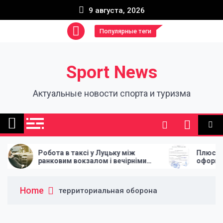
Skip
9 августа, 2026
to
content
Популярные теги
Sport News
Актуальные новости спорта и туризма
Робота в таксі у Луцьку між
Плюсы профе
ранковим вокзалом і вечірніми
оформления 
поверненнями
Home
территориальная оборона