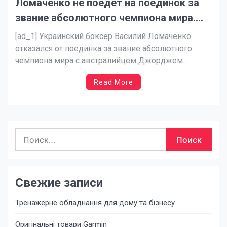
Ломаченко не поедет на поединок за
звание абсолютного чемпиона мира.
Остается в Украине — новости Украины,
[ad_1] Украинский боксер Василий Ломаченко
Спорт
отказался от поединка за звание абсолютного
чемпиона мира с австралийцем Джорджем
Камбососом, сообщили на официальной фб-
Read More
странице спортсмена, ссылаясь на слова
городского главы Белгорода-Днестровского
Виталия Граждана. Ломаченко остается в составе
теробороны своего родного города. «С 27 февраля
Найти:
и по сей день Василий Ломаченко в рядах нашей
[…]
Свежие записи
Тренажерне обладнання для дому та бізнесу
Оригінальні товари Garmin