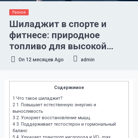
Разное
Шиладжит в спорте и
фитнесе: природное
топливо для высокой
продуктивности
On
12 месяцев Ago
admin
Содержимое
1
Что такое шиладжит?
2
1. Повышает естественную энергию и
выносливость
3
2. Ускоряет восстановление мышц
4
3. Поддерживает тестостерон и гормональный
баланс
5
4. Улучшает транспорт кислорода и VO₂ max