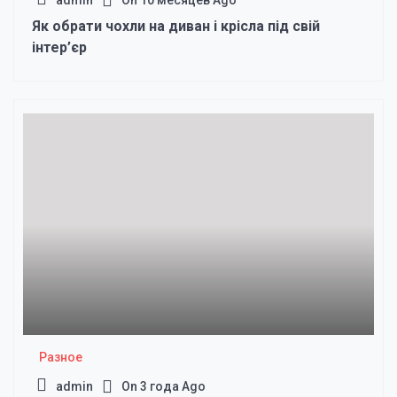
admin
On
10 месяцев Ago
Як обрати чохли на диван і крісла під свій
інтер’єр
Разное
admin
On
3 года Ago