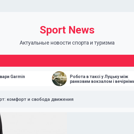
Sport News
Актуальные новости спорта и туризма
Робота в таксі у Луцьку між
ранковим вокзалом і вечірніми
поверненнями
т: комфорт и свобода движения