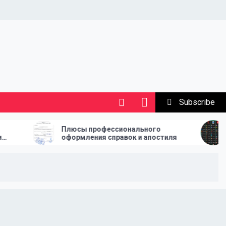
Subscribe
Плюсы профессионального
How League Ta
оформления справок и апостиля
Every Footbal