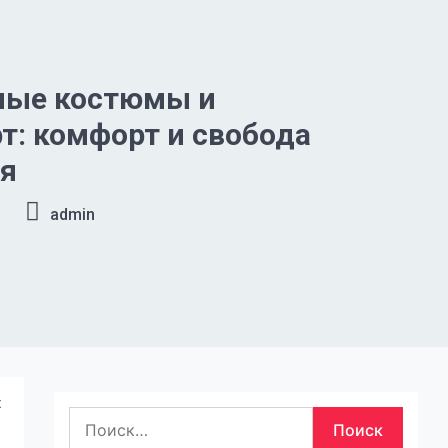
ные костюмы и
т: комфорт и свобода
я
admin
х
Найти: