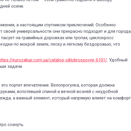
дней осени.
вижения, а настоящим спутником приключений. Особенно
 своей универсальности они прекрасно подходят и для города
 пасует на гравийных дорожках или тропах, циклокросс
ездки по мокрой земле, песку и лёгкому бездорожью, что
https://eurozakup.com.ua/catalog-ciklokrossovye-6101/
. Удобный
аши задачи.
 это портит впечатление. Велопрогулка, которая должна
руками, вспотевшей спиной и вечной вознёй с неудобной
дежда, а важный элемент, который напрямую влияет на комфорт
ро сохнуть.