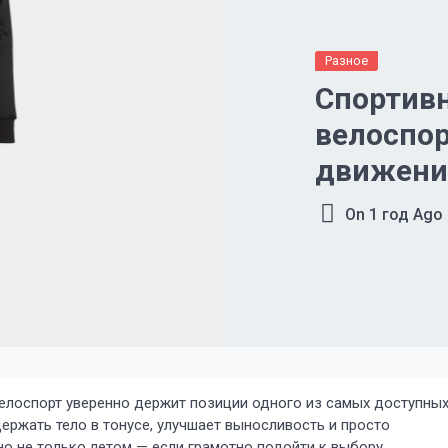
Разное
Спортив
велоспор
движени
On
1 год Ago
елоспорт уверенно держит позиции одного из самых доступны
ержать тело в тонусе, улучшает выносливость и просто
но не только летом — если грамотно подойти к выбору