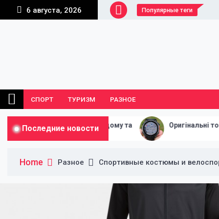
Skip
6 августа, 2026
Популярные теги
to
content
СПОРТ
ТУРИЗМ
РАЗНОЕ
обладнання для дому та
Оригінальні товари Garmin
Последние новости
Home
Разное
Спортивные костюмы и велоспор